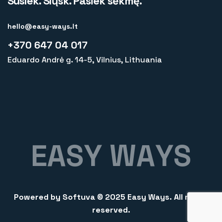
Susiek. Siųsk. Pasiek sėkmę.
hello@easy-ways.lt
+370 647 04 017
Eduardo Andrė g. 14-5, Vilnius, Lithuania
E
A
S
Y
W
A
Y
S
Powered by
Softuva
© 2025 Easy Ways. All rights
reserved.