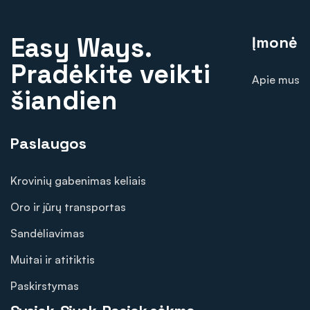
Easy Ways.
Įmonė
Pradėkite veikti
Apie mus
šiandien
Paslaugos
Krovinių gabenimas keliais
Oro ir jūrų transportas
Sandėliavimas
Muitai ir atitiktis
Paskirstymas